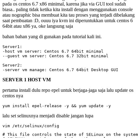
pada os centos 6.7 x86 minimal, karena jika via GUI tool sudah
biasa.. paling tidak ketika kita install dengan menggunakan console
atau nographic bisa membuat kita tau proses yang terjadi dibelakang
saat pembuatan :D, ouuu iya kvm ini diperuntukkan untuk centos 6
64bit atau x86 ya, oke langsung saja
bahan bahan yang di gunakan pada tutorial kali ini.
Server1:

-host vm server: Centos 6.7 64bit minimal

--guest vm server: Centos 6.7 32bit minimal

Server2:

-server vm manage: Centos 6.7 64bit Desktop GUI
SERVER 1 HOST VM
pertama install dulu repo epel untuk berjaga-jaga saja lalu update os
centos nya
yum install epel-release -y && yum update -y
lalu set selinuxnya menjadi disable jangan lupa
vim /etc/selinux/config
# This file controls the state of SELinux on the system