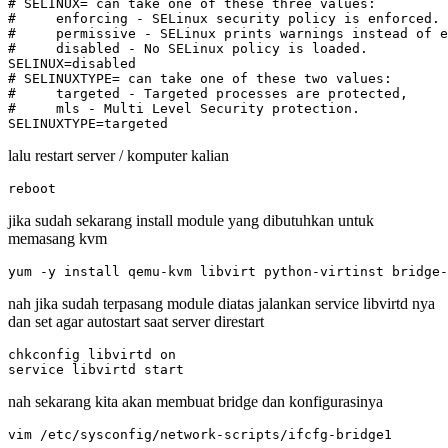
# SELINUX= can take one of these three values:

#     enforcing - SELinux security policy is enforced.

#     permissive - SELinux prints warnings instead of e
#     disabled - No SELinux policy is loaded.

SELINUX=disabled

# SELINUXTYPE= can take one of these two values:

#     targeted - Targeted processes are protected,

#     mls - Multi Level Security protection.

SELINUXTYPE=targeted
lalu restart server / komputer kalian
reboot
jika sudah sekarang install module yang dibutuhkan untuk
memasang kvm
yum -y install qemu-kvm libvirt python-virtinst bridge-
nah jika sudah terpasang module diatas jalankan service libvirtd nya
dan set agar autostart saat server direstart
chkconfig libvirtd on

service libvirtd start
nah sekarang kita akan membuat bridge dan konfigurasinya
vim /etc/sysconfig/network-scripts/ifcfg-bridge1