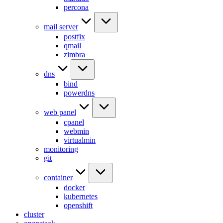
percona
mail server
postfix
qmail
zimbra
dns
bind
powerdns
web panel
cpanel
webmin
virtualmin
monitoring
git
container
docker
kubernetes
openshift
cluster