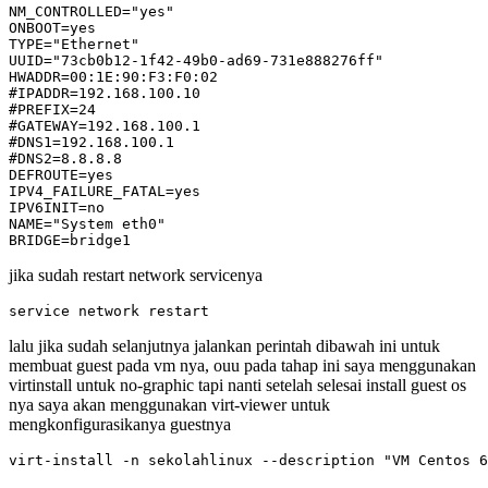
NM_CONTROLLED="yes"

ONBOOT=yes

TYPE="Ethernet"

UUID="73cb0b12-1f42-49b0-ad69-731e888276ff"

HWADDR=00:1E:90:F3:F0:02

#IPADDR=192.168.100.10

#PREFIX=24

#GATEWAY=192.168.100.1

#DNS1=192.168.100.1

#DNS2=8.8.8.8

DEFROUTE=yes

IPV4_FAILURE_FATAL=yes

IPV6INIT=no

NAME="System eth0"

BRIDGE=bridge1
jika sudah restart network servicenya
service network restart
lalu jika sudah selanjutnya jalankan perintah dibawah ini untuk
membuat guest pada vm nya, ouu pada tahap ini saya menggunakan
virtinstall untuk no-graphic tapi nanti setelah selesai install guest os
nya saya akan menggunakan virt-viewer untuk
mengkonfigurasikanya guestnya
virt-install -n sekolahlinux --description "VM Centos 6