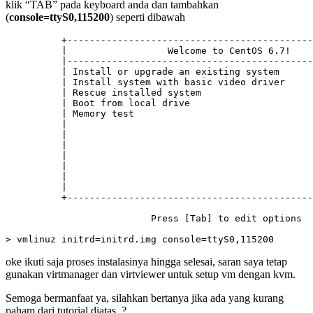
klik “TAB” pada keyboard anda dan tambahkan
(
console=ttyS0,115200
) seperti dibawah
          +--------------------------------------------
          |                  Welcome to CentOS 6.7!    
          |--------------------------------------------
          | Install or upgrade an existing system      
          | Install system with basic video driver     
          | Rescue installed system                    
          | Boot from local drive                      
          | Memory test                                
          |                                            
          |                                            
          |                                            
          |                                            
          |                                            
          |                                            
          |                                            
          +--------------------------------------------
                          Press [Tab] to edit options

> vmlinuz initrd=initrd.img console=ttyS0,115200
oke ikuti saja proses instalasinya hingga selesai, saran saya tetap
gunakan virtmanager dan virtviewer untuk setup vm dengan kvm.
Semoga bermanfaat ya, silahkan bertanya jika ada yang kurang
paham dari tutorial diatas. ?