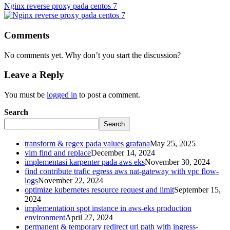
Nginx reverse proxy pada centos 7
Comments
No comments yet. Why don’t you start the discussion?
Leave a Reply
You must be
logged in
to post a comment.
Search
Search
transform & regex pada values grafana
May 25, 2025
vim find and replace
December 14, 2024
implementasi karpenter pada aws eks
November 30, 2024
find contribute trafic egress aws nat-gateway with vpc flow-
logs
November 22, 2024
optimize kubernetes resource request and limit
September 15,
2024
implementation spot instance in aws-eks production
environment
April 27, 2024
permanent & temporary redirect url path with ingress-