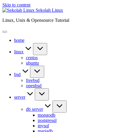
Skip to content
Sekolah Linux
Linux, Unix & Opensource Tutorial
home
linux
centos
ubuntu
bsd
freebsd
openbsd
server
db server
mongodb
postgresql
mysql
mariadb