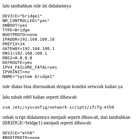
lalu tambahkan rule ini didalamnya
DEVICE="bridge1"

NM_CONTROLLED="yes"

ONBOOT=yes

TYPE=Bridge

BOOTPROTO=none

IPADDR=192.168.100.10

PREFIX=24

GATEWAY=192.168.100.1

DNS1=192.168.100.1

DNS2=8.8.8.8

DEFROUTE=yes

IPV4_FAILURE_FATAL=yes

IPV6INIT=no

NAME="System bridge1"
rule diatas bisa disesuaikan dengan kondisi network kalian ya
lalu rubah eth0 kalian seperti dibawah
vim /etc/sysconfig/network-scripts/ifcfg-eth0
rubah script didalamnya menjadi seperti dibawah, dan tambahkan
(BRIDGE=bridge1) menjadi seperti dibawah
DEVICE="eth0"

#BOOTPROTO=none
