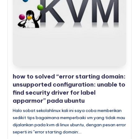
x
how to solved “error starting domain:
unsupported configuration: unable to
find security driver for label
apparmor” pada ubuntu
Halo sobat sekolahlinux kali ini saya coba memberikan
sedikit tips bagaimana memperbaiki vm yang tidak mau
dijalankan pada kvm di linux ubuntu, dengan pesan error
seperti ini "error starting domain:…