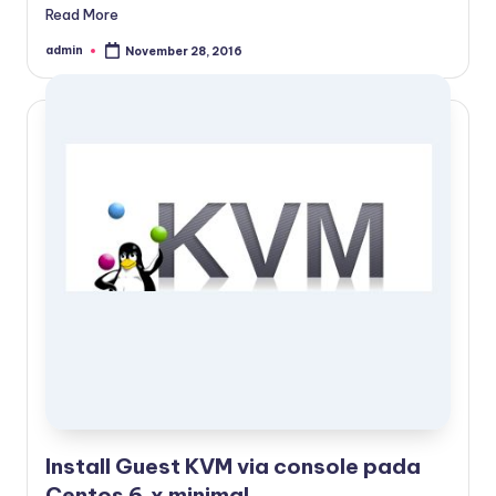
Read More
admin
November 28, 2016
Posted
by
Install Guest KVM via console pada
Centos 6.x minimal