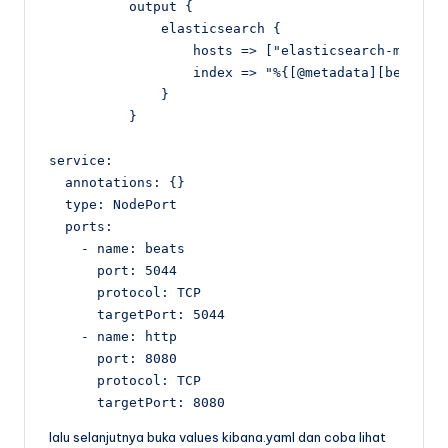
          output {

              elasticsearch {

                  hosts => ["elasticsearch-master:
                  index => "%{[@metadata][beat]}-%
              }

          }

service:

  annotations: {}

  type: NodePort

  ports:

    - name: beats

      port: 5044

      protocol: TCP

      targetPort: 5044

    - name: http

      port: 8080

      protocol: TCP

      targetPort: 8080
lalu selanjutnya buka values kibana.yaml dan coba lihat