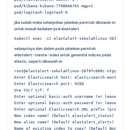
pod/kibana-kibana-7798666765-mgpvt             1/1
pod/logstash-logstash-0                        1/
jika sudah maka selanjutkan jalankan perintah dibawah ini
untuk masuk kedalam pod elastalert
kubectl exec -it elastalert-sekolahlinux-5bf9fc68
selanjutnya dari dalam pods jalankan perintah
elastalert-create-index untuk generate indices pada
elastic, seperti dibawah ini
root@elastalert-sekolahlinux-5bf9fc689c-ntgqg:/ela
Enter Elasticsearch host: elasticsearch-master

Enter Elasticsearch port: 9200

Use SSL? t/f: f

Enter optional basic-auth username (or leave blank
Enter optional basic-auth password (or leave blank
Enter optional Elasticsearch URL prefix (prepends 
New index name? (Default elastalert_status) 

New alias name? (Default elastalert_alerts) 

Name of existing index to copy? (Default None) 
