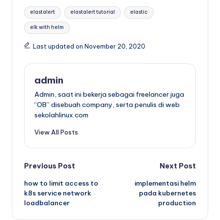
Tags:
elastalert
elastalert tutorial
elastic
elk with helm
Last updated on November 20, 2020
admin
Admin, saat ini bekerja sebagai freelancer juga
“OB” disebuah company, serta penulis di web
sekolahlinux.com
View All Posts
Post
Previous Post
Next Post
how to limit access to
implementasi helm
navigation
k8s service network
pada kubernetes
loadbalancer
production