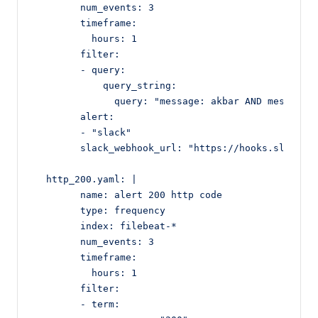
        num_events: 3

        timeframe:

          hours: 1

        filter:

        - query:

            query_string:

              query: "message: akbar AND message: 
        alert:

        - "slack"

        slack_webhook_url: "https://hooks.slack.co
  http_200.yaml: |

        name: alert 200 http code

        type: frequency

        index: filebeat-*

        num_events: 3

        timeframe:

          hours: 1

        filter:

        - term:
