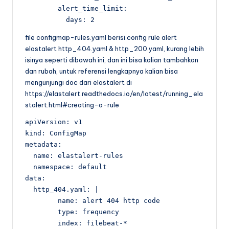
        alert_time_limit:

          days: 2
file configmap-rules.yaml berisi config rule alert
elastalert http_404.yaml & http_200.yaml, kurang lebih
isinya seperti dibawah ini, dan ini bisa kalian tambahkan
dan rubah, untuk referensi lengkapnya kalian bisa
mengunjungi doc dari elastalert di
https://elastalert.readthedocs.io/en/latest/running_ela
stalert.html#creating-a-rule
apiVersion: v1

kind: ConfigMap

metadata:

  name: elastalert-rules

  namespace: default

data:

  http_404.yaml: |

        name: alert 404 http code

        type: frequency

        index: filebeat-*
