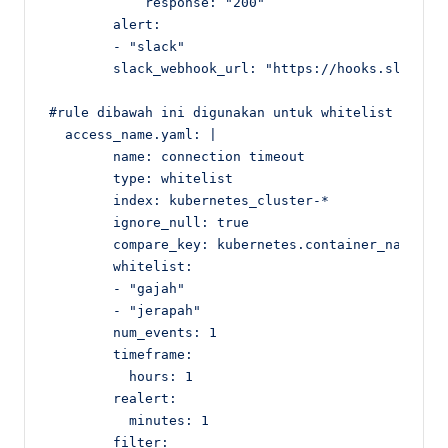
            response: "200"

        alert:

        - "slack"

        slack_webhook_url: "https://hooks.slack.co
#rule dibawah ini digunakan untuk whitelist alert,
  access_name.yaml: |

        name: connection timeout

        type: whitelist

        index: kubernetes_cluster-*

        ignore_null: true

        compare_key: kubernetes.container_name

        whitelist:

        - "gajah"

        - "jerapah"

        num_events: 1

        timeframe:

          hours: 1

        realert:

          minutes: 1

        filter:
