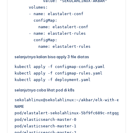
            value: "SEKOLAHLINUX-AKBAR"

      volumes:

      - name: elastalert-conf

        configMap:

          name: elastalert-conf

      - name: elastalert-rules

        configMap:

          name: elastalert-rules
selanjutnya kalian bisa apply 3 file diatas
kubectl apply -f configmap-config.yaml 

kubectl apply -f configmap-rules.yaml 

kubectl apply -f deployment.yaml
selanjutnya coba lihat pod di k8s
sekolahlinux@sekolahlinux:~/akbar/elk-with-elastal
NAME                                           REA
pod/elastalert-sekolahlinux-5bf9fc689c-ntgqg   1/1
pod/elasticsearch-master-0                     1/1
pod/elasticsearch-master-1                     1/1
pod/elasticsearch-master-2                     1/1