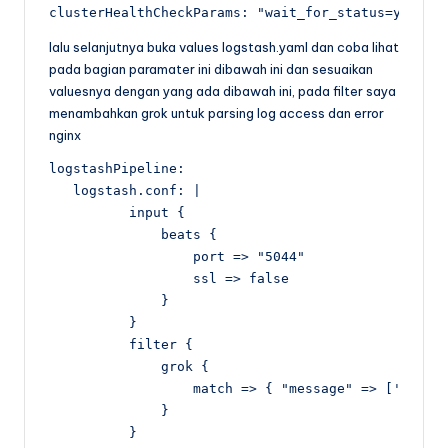
clusterHealthCheckParams: "wait_for_status=yellow
lalu selanjutnya buka values logstash.yaml dan coba lihat
pada bagian paramater ini dibawah ini dan sesuaikan
valuesnya dengan yang ada dibawah ini, pada filter saya
menambahkan grok untuk parsing log access dan error
nginx
logstashPipeline:

   logstash.conf: |

          input {

              beats {

                  port => "5044"

                  ssl => false

              }

          }

          filter {

              grok {

                  match => { "message" => ['(?<tim
              }

          }
