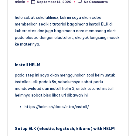
admin
September 14, 2020
No Comments
Posted
by
halo sobat sekolahlinux, kali ini saya akan coba
memberikan sedikit tutorial bagaimana install ELK di
kubernetes dan juga bagaimana cara memasang alert
pada elastic dengan elastalert, oke yuk langsung masuk
ke materinya.
Install HELM
pada step ini saya akan menggunakan tool helm untuk
installasi elk pada k8s, sebelumnya sobat perlu
mendownload dan install helm 3, untuk tutorial install
helmnya sobat bisa lihat url dibawah ini
https://helm.sh/docs/intro/install/
Setup ELK (elastic, logstash, kibana) with HELM