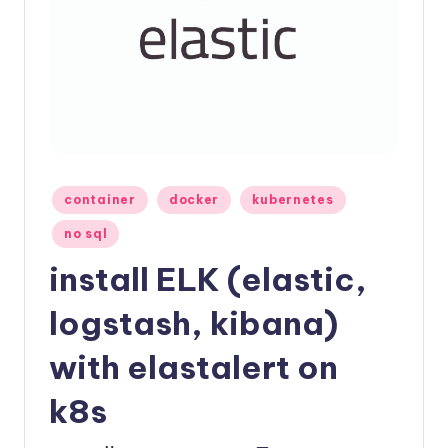
x
Posted
container
docker
kubernetes
in
no sql
install ELK (elastic,
logstash, kibana)
with elastalert on
k8s