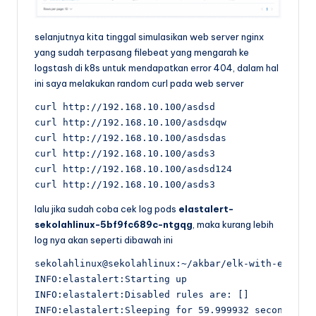
selanjutnya kita tinggal simulasikan web server nginx
yang sudah terpasang filebeat yang mengarah ke
logstash di k8s untuk mendapatkan error 404, dalam hal
ini saya melakukan random curl pada web server
curl http://192.168.10.100/asdsd

curl http://192.168.10.100/asdsdqw

curl http://192.168.10.100/asdsdas

curl http://192.168.10.100/asds3

curl http://192.168.10.100/asdsd124

curl http://192.168.10.100/asds3
lalu jika sudah coba cek log pods
elastalert-
sekolahlinux-5bf9fc689c-ntgqg
, maka kurang lebih
log nya akan seperti dibawah ini
sekolahlinux@sekolahlinux:~/akbar/elk-with-elastal
INFO:elastalert:Starting up

INFO:elastalert:Disabled rules are: []

INFO:elastalert:Sleeping for 59.999932 seconds
