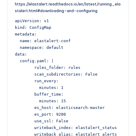
https://elastalert.readthedocs.io/en/latest/running_ela
stalert.html#downloading-and-configuring
apiVersion: v1

kind: ConfigMap

metadata:

  name: elastalert-conf

  namespace: default

data:

  config.yaml: |

        rules_folder: rules

        scan_subdirectories: False

        run_every:

          minutes: 1

        buffer_time:

          minutes: 15

        es_host: elasticsearch-master

        es_port: 9200

        use_ssl: False

        writeback_index: elastalert_status

        writeback_alias: elastalert_alerts
