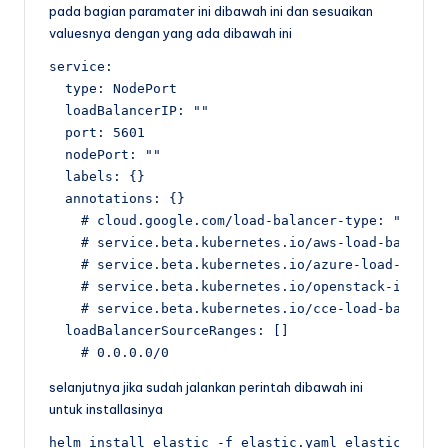
pada bagian paramater ini dibawah ini dan sesuaikan
valuesnya dengan yang ada dibawah ini
service:

  type: NodePort

  loadBalancerIP: ""

  port: 5601

  nodePort: ""

  labels: {}

  annotations: {}

    # cloud.google.com/load-balancer-type: "Intern
    # service.beta.kubernetes.io/aws-load-balancer
    # service.beta.kubernetes.io/azure-load-balanc
    # service.beta.kubernetes.io/openstack-interna
    # service.beta.kubernetes.io/cce-load-balancer
  loadBalancerSourceRanges: []

    # 0.0.0.0/0
selanjutnya jika sudah jalankan perintah dibawah ini
untuk installasinya
helm install elastic -f elastic.yaml elastic/elast