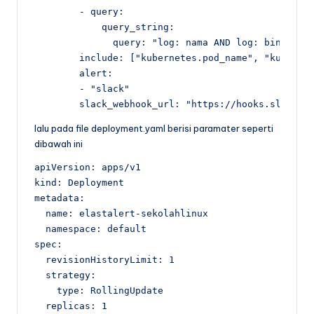
        - query:

            query_string:

              query: "log: nama AND log: binatang 
        include: ["kubernetes.pod_name", "kubernet
        alert:

        - "slack"

        slack_webhook_url: "https://hooks.slack.c
lalu pada file deployment.yaml berisi paramater seperti
dibawah ini
apiVersion: apps/v1

kind: Deployment

metadata:

  name: elastalert-sekolahlinux

  namespace: default

spec:

  revisionHistoryLimit: 1

  strategy:

    type: RollingUpdate

  replicas: 1
