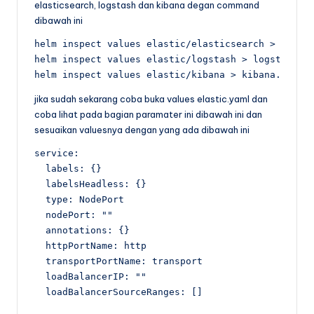
elasticsearch, logstash dan kibana degan command
dibawah ini
helm inspect values elastic/elasticsearch > elasti
helm inspect values elastic/logstash > logstash.ya
helm inspect values elastic/kibana > kibana.yaml
jika sudah sekarang coba buka values elastic.yaml dan
coba lihat pada bagian paramater ini dibawah ini dan
sesuaikan valuesnya dengan yang ada dibawah ini
service:

  labels: {}

  labelsHeadless: {}

  type: NodePort

  nodePort: ""

  annotations: {}

  httpPortName: http

  transportPortName: transport

  loadBalancerIP: ""

  loadBalancerSourceRanges: []
