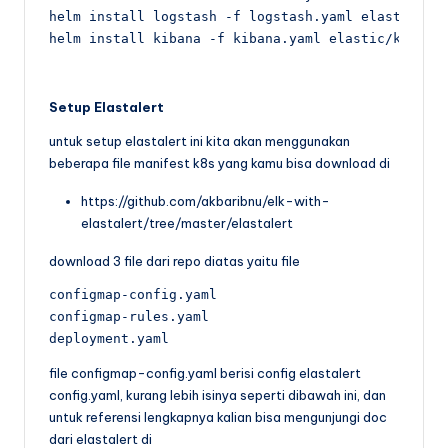
helm install logstash -f logstash.yaml elastic/log
helm install kibana -f kibana.yaml elastic/kibana
Setup Elastalert
untuk setup elastalert ini kita akan menggunakan
beberapa file manifest k8s yang kamu bisa download di
https://github.com/akbaribnu/elk-with-
elastalert/tree/master/elastalert
download 3 file dari repo diatas yaitu file
configmap-config.yaml  

configmap-rules.yaml  

deployment.yaml
file configmap-config.yaml berisi config elastalert
config.yaml, kurang lebih isinya seperti dibawah ini, dan
untuk referensi lengkapnya kalian bisa mengunjungi doc
dari elastalert di