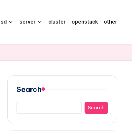
bsd
server
cluster
openstack
other
Search
Search