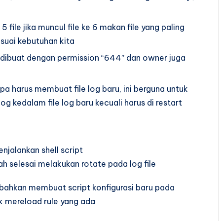
 file jika muncul file ke 6 makan file yang paling
sesuai kebutuhan kita
an dibuat dengan permission “644” dan owner juga
npa harus membuat file log baru, ini berguna untuk
og kedalam file log baru kecuali harus di restart
njalankan shell script
h selesai melakukan rotate pada log file
ahkan membuat script konfigurasi baru pada
uk mereload rule yang ada