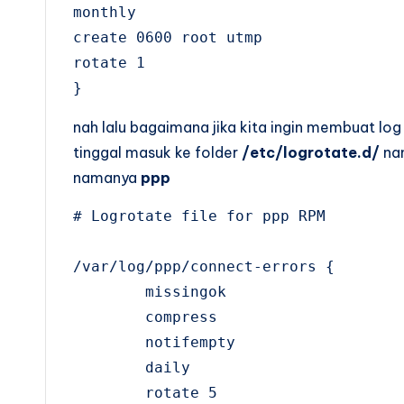
monthly

create 0600 root utmp

rotate 1

}
nah lalu bagaimana jika kita ingin membuat log u
tinggal masuk ke folder
/etc/logrotate.d/
nan
namanya
ppp
# Logrotate file for ppp RPM

/var/log/ppp/connect-errors {

        missingok

        compress

        notifempty

        daily

        rotate 5
