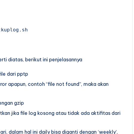
kuplog.sh

rti diatas, berikut ini penjelasannya
le dari pptp
rror apapun, contoh “file not found”, maka akan
engan gzip
tkan jika file log kosong atau tidak ada aktifitas dari
hari, dalam hal ini daily bisa diganti dengan ‘weekly’,