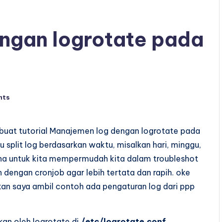
ngan logrotate pada
nts
embuat tutorial Manajemen log dengan logrotate pada
split log berdasarkan waktu, misalkan hari, minggu,
rguna untuk kita mempermudah kita dalam troubleshot
n dengan cronjob agar lebih tertata dan rapih. oke
g akan saya ambil contoh ada pengaturan log dari ppp
kan oleh logrotate di
/etc/logrotate.conf