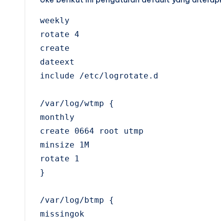
weekly

rotate 4

create

dateext

include /etc/logrotate.d

/var/log/wtmp {

monthly

create 0664 root utmp

minsize 1M

rotate 1

}

/var/log/btmp {

missingok
