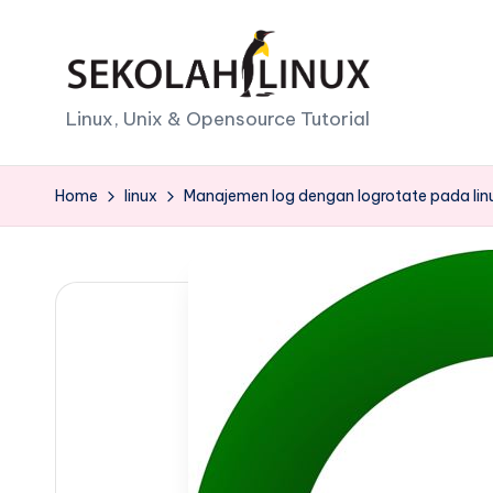
Skip
to
S
Linux, Unix & Opensource Tutorial
content
e
Home
linux
Manajemen log dengan logrotate pada lin
k
o
l
a
h
L
i