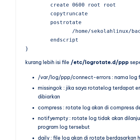
        create 0600 root root

        copytruncate

        postrotate

               /home/sekolahlinux/bac
        endscript

}
kurang lebih isi file
/etc/logrotate.d/ppp
sepe
/var/log/ppp/connect-errors : nama log fi
missingok : jika saya rotatelog terdapat e
dibiarkan
compress : rotate log akan di compress d
notifyempty : rotate log tidak akan dilanju
program log tersebut
daily : file log akan di rotate berdasarkan 