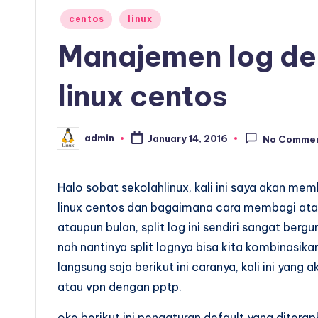
Posted
centos
linux
in
Manajemen log de
linux centos
admin
January 14, 2016
No Comme
Posted
by
Halo sobat sekolahlinux, kali ini saya akan m
linux centos dan bagaimana cara membagi atau 
ataupun bulan, split log ini sendiri sangat be
nah nantinya split lognya bisa kita kombinasika
langsung saja berikut ini caranya, kali ini yan
atau vpn dengan pptp.
oke berikut ini pengaturan default yang diterap