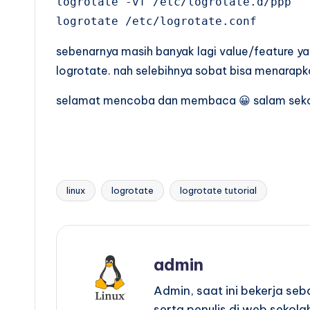
logrotate -vf /etc/logrotate.d/ppp

logrotate /etc/logrotate.conf
sebenarnya masih banyak lagi value/feature ya
logrotate. nah selebihnya sobat bisa menarapk
selamat mencoba dan membaca 😀 salam seko
linux
logrotate
logrotate tutorial
Tags:
admin
Admin, saat ini bekerja se
serta penulis di web sekola