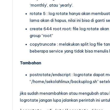
‘monthly’, atau ‘yearly’.
rotate 5 : log rotate hanya akan membuat 5
lama akan di hapus, nilai ini bisa di ganti 
create 644 root root: file log rotate ak
group “root”
copytruncate : melakukan split log file ta
beberapa service yang tidak bisa menulis l
Tambahan
postrotate/endscript : logrotate dapat me
“/home/sekolahlinux/backuplog.sh” setela
jika sudah menambahkan atau mengubah atau b
logrotate jangan lupa jalankan perintah ini unt