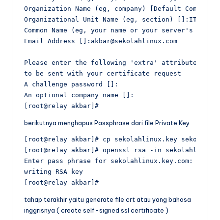
Organization Name (eg, company) [Default Company L
Organizational Unit Name (eg, section) []:ITDept

Common Name (eg, your name or your server's hostna
Email Address []:akbar@sekolahlinux.com

Please enter the following 'extra' attributes

to be sent with your certificate request

A challenge password []:

An optional company name []:

[root@relay akbar]#
berikutnya menghapus Passphrase dari file Private Key
[root@relay akbar]# cp sekolahlinux.key sekolahlin
[root@relay akbar]# openssl rsa -in sekolahlinux.k
Enter pass phrase for sekolahlinux.key.com:

writing RSA key

[root@relay akbar]#
tahap terakhir yaitu generate file crt atau yang bahasa
inggrisnya ( create self-signed ssl certificate )