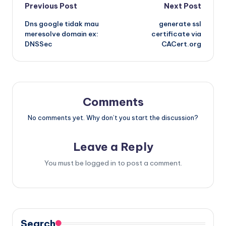
Post
Previous Post
Next Post
Dns google tidak mau
generate ssl
navigation
meresolve domain ex:
certificate via
DNSSec
CACert.org
Comments
No comments yet. Why don’t you start the discussion?
Leave a Reply
You must be
logged in
to post a comment.
Search