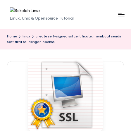
Skip
S
Linux, Unix & Opensource Tutorial
to
content
e
k
Home
linux
create self-signed ssl certificate, membuat sendiri
sertifikat ssl dengan openssl
o
l
a
h
L
i
n
u
x