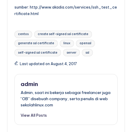
sumber: http://www.akadia.com/services/ssh_test_ce
rtificate.html
Tags:
centos
create self-signed ssl certificate
generate ssl certificate
linux
openssl
self-signed ssl certificate
server
ssl
Last updated on August 4, 2017
admin
Admin, saat ini bekerja sebagai freelancer juga
“OB” disebuah company, serta penulis di web
sekolahlinux.com
View All Posts