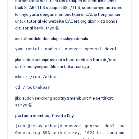
authentikasi baik itu https ataupun authentikasi email
baik STARTTLS ataupun SSL/TLS, sebenernya ada cara
lainnya yaitu dengan membuatkan di CACert.org namun
untuk tutorial via website CACert.org akan kita bahas
ditutorial berikutnya 😀
install module dan plugin sslnya dahulu
yum install mod_ssl openssl openssl-devel
jika sudah selanjutnya kita buat direktori baru di /root
untuk menyimpam file sertifikat ssl nya
mkdir /root/akbar
cd /root/akbar
jika sudah sekarang saatnya membuat file sertifkat
sslnya 😀
pertama membuat Private Key
[root@relay akbar]# openssl genrsa -des3 -out seko
Generating RSA private key, 1024 bit long modulus
