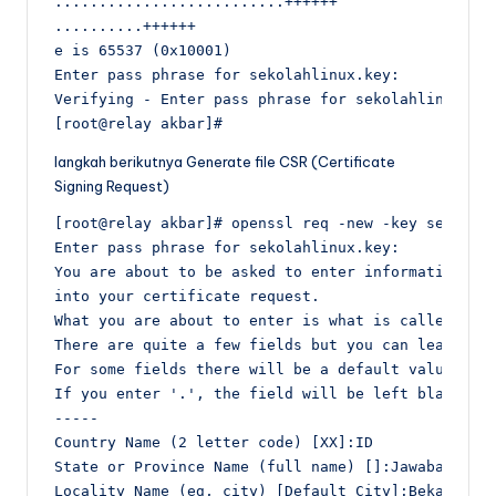
..........................++++++

..........++++++

e is 65537 (0x10001)

Enter pass phrase for sekolahlinux.key:

Verifying - Enter pass phrase for sekolahlinux.key
[root@relay akbar]#
langkah berikutnya Generate file CSR (Certificate
Signing Request)
[root@relay akbar]# openssl req -new -key sekolahl
Enter pass phrase for sekolahlinux.key:

You are about to be asked to enter information tha
into your certificate request.

What you are about to enter is what is called a Di
There are quite a few fields but you can leave som
For some fields there will be a default value,

If you enter '.', the field will be left blank.

-----

Country Name (2 letter code) [XX]:ID

State or Province Name (full name) []:Jawabarat

Locality Name (eg, city) [Default City]:Bekasi
