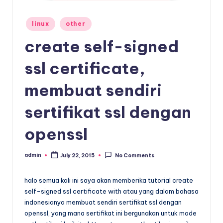
Posted
linux
other
in
create self-signed
ssl certificate,
membuat sendiri
sertifikat ssl dengan
openssl
admin
July 22, 2015
No Comments
Posted
by
halo semua kali ini saya akan memberika tutorial create
self-signed ssl certificate with atau yang dalam bahasa
indonesianya membuat sendiri sertifikat ssl dengan
openssl, yang mana sertifikat ini bergunakan untuk mode