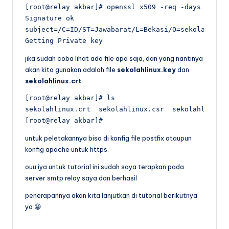
[root@relay akbar]# openssl x509 -req -days 365 -i
Signature ok

subject=/C=ID/ST=Jawabarat/L=Bekasi/O=sekolahlinux
Getting Private key
jika sudah coba lihat ada file apa saja, dan yang nantinya
akan kita gunakan adalah file
sekolahlinux.key
dan
sekolahlinux.crt
[root@relay akbar]# ls

sekolahlinux.crt  sekolahlinux.csr  sekolahlinux.k
[root@relay akbar]#
untuk peletakannya bisa di konfig file postfix ataupun
konfig apache untuk https.
ouu iya untuk tutorial ini sudah saya terapkan pada
server smtp relay saya dan berhasil
penerapannya akan kita lanjutkan di tutorial berikutnya
ya 😀