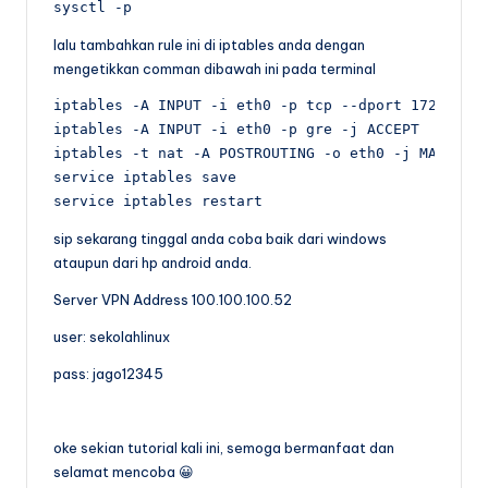
sysctl -p
lalu tambahkan rule ini di iptables anda dengan
mengetikkan comman dibawah ini pada terminal
iptables -A INPUT -i eth0 -p tcp --dport 1723 -j A
iptables -A INPUT -i eth0 -p gre -j ACCEPT

iptables -t nat -A POSTROUTING -o eth0 -j MASQUERA
service iptables save

service iptables restart
sip sekarang tinggal anda coba baik dari windows
ataupun dari hp android anda.
Server VPN Address 100.100.100.52
user: sekolahlinux
pass: jago12345
oke sekian tutorial kali ini, semoga bermanfaat dan
selamat mencoba 😀