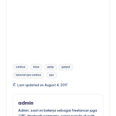
Tags:
centos
linux
pptp
pptpd
tutorial vpn centos
vpn
Last updated on August 4, 2017
admin
Admin, saat ini bekerja sebagai freelancer juga
“OB” disebuah company, serta penulis di web