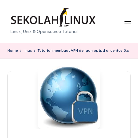
Skip
to
content
S
Linux, Unix & Opensource Tutorial
e
k
Home
linux
Tutorial membuat VPN dengan pptpd di centos 6.x
o
l
a
h
L
i
n
u