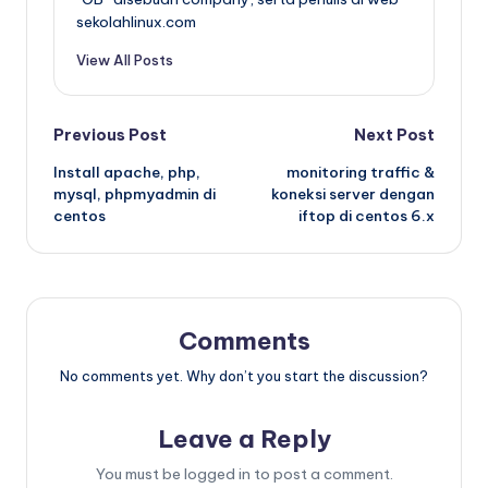
sekolahlinux.com
View All Posts
Post
Previous Post
Next Post
Install apache, php,
monitoring traffic &
navigation
mysql, phpmyadmin di
koneksi server dengan
centos
iftop di centos 6.x
Comments
No comments yet. Why don’t you start the discussion?
Leave a Reply
You must be
logged in
to post a comment.