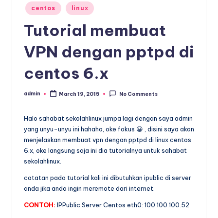
x
Posted
centos
linux
in
Tutorial membuat
VPN dengan pptpd di
centos 6.x
admin
March 19, 2015
No Comments
Posted
by
Halo sahabat sekolahlinux jumpa lagi dengan saya admin
yang unyu-unyu ini hahaha, oke fokus 😀 , disini saya akan
menjelaskan membuat vpn dengan pptpd di linux centos
6.x, oke langsung saja ini dia tutorialnya untuk sahabat
sekolahlinux.
catatan pada tutorial kali ini dibutuhkan ipublic di server
anda jika anda ingin meremote dari internet.
CONTOH:
IPPublic Server Centos eth0: 100.100.100.52