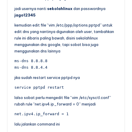
jadi usernya nanti
sekolahlinux
dan passwordnya
jago12345
kemudian edit file “vim /etc/ppp/options.pptpd” untuk
edit dns yang nantinya digunakan oleh user, tambahkan
rule ini dibaris paling bawah, disini sekolahlinux
menggunakan dns google, tapi sobat bisa juga
menggunakan dns lainnya
ms-dns 8.8.8.8

ms-dns 8.8.4.4
jika sudah restart service pptpd nya
service pptpd restart
lalso sobat perlu mengedit file “vim /etc/sysctl.conf”
rubah rule “net.ipv4.ip_forward = 0” menjadi
net.ipv4.ip_forward = 1
lalu jalankan command ini