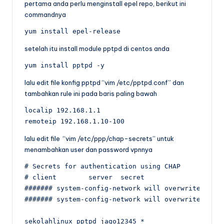
pertama anda perlu menginstall epel repo, berikut ini
commandnya
yum install epel-release
setelah itu install module pptpd di centos anda
yum install pptpd -y
lalu edit file konfig pptpd “vim /etc/pptpd.conf” dan
tambahkan rule ini pada baris paling bawah
localip 192.168.1.1

remoteip 192.168.1.10-100
lalu edit file “vim /etc/ppp/chap-secrets” untuk
menambahkan user dan password vpnnya
# Secrets for authentication using CHAP

# client        server  secret                  IP
####### system-config-network will overwrite this 
####### system-config-network will overwrite this 