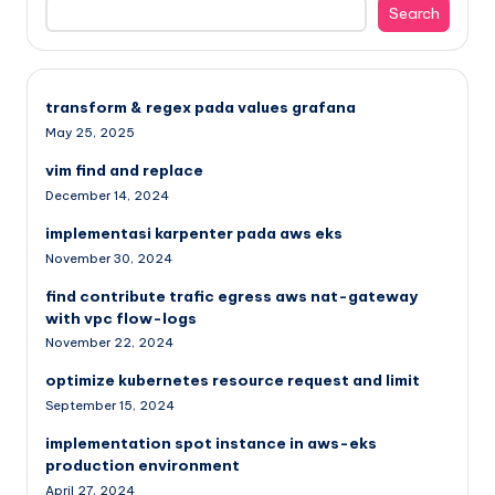
Search
transform & regex pada values grafana
May 25, 2025
vim find and replace
December 14, 2024
implementasi karpenter pada aws eks
November 30, 2024
find contribute trafic egress aws nat-gateway
with vpc flow-logs
November 22, 2024
optimize kubernetes resource request and limit
September 15, 2024
implementation spot instance in aws-eks
production environment
April 27, 2024