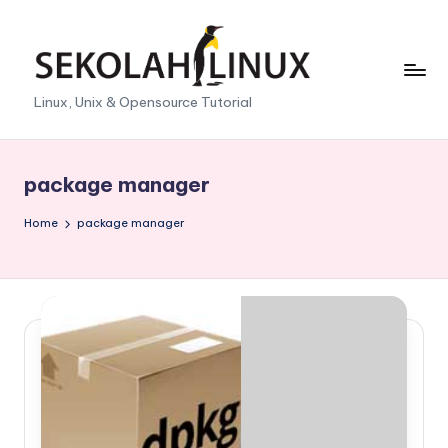
Skip
to
content
S
Linux, Unix & Opensource Tutorial
e
k
package manager
o
Home
package manager
l
a
h
L
i
n
u