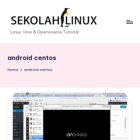
Skip
to
content
S
Linux, Unix & Opensource Tutorial
e
k
android centos
o
Home
android centos
l
a
h
L
i
n
u