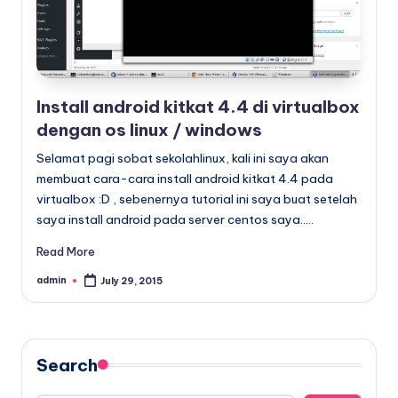
x
Install android kitkat 4.4 di virtualbox
dengan os linux / windows
Selamat pagi sobat sekolahlinux, kali ini saya akan
membuat cara-cara install android kitkat 4.4 pada
virtualbox :D , sebenernya tutorial ini saya buat setelah
saya install android pada server centos saya..…
Read More
admin
July 29, 2015
Posted
by
Search