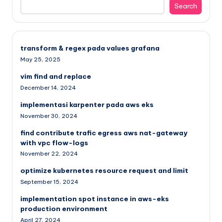
Search
transform & regex pada values grafana
May 25, 2025
vim find and replace
December 14, 2024
implementasi karpenter pada aws eks
November 30, 2024
find contribute trafic egress aws nat-gateway
with vpc flow-logs
November 22, 2024
optimize kubernetes resource request and limit
September 15, 2024
implementation spot instance in aws-eks
production environment
April 27, 2024