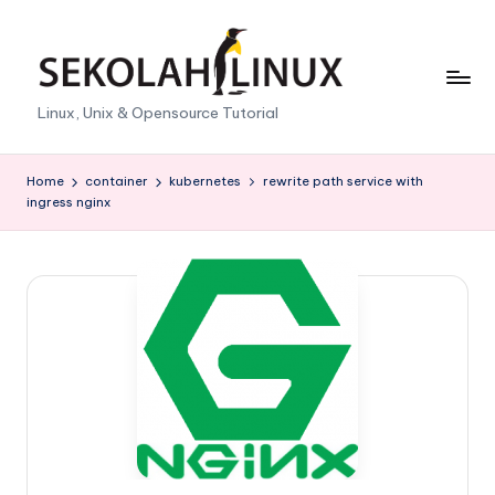
Skip
to
content
S
Linux, Unix & Opensource Tutorial
e
k
Home
container
kubernetes
rewrite path service with
ingress nginx
o
l
a
h
L
i
n
u