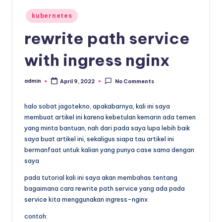
x
Posted
kubernetes
in
rewrite path service
with ingress nginx
admin
April 9, 2022
No Comments
Posted
by
halo sobat jagotekno, apakabarnya, kali ini saya
membuat artikel ini karena kebetulan kemarin ada temen
yang minta bantuan, nah dari pada saya lupa lebih baik
saya buat artikel ini, sekaligus siapa tau artikel ini
bermanfaat untuk kalian yang punya case sama dengan
saya
pada tutorial kali ini saya akan membahas tentang
bagaimana cara rewrite path service yang ada pada
service kita menggunakan ingress-nginx
contoh: