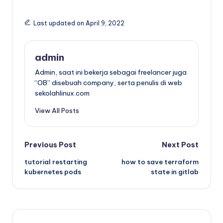
Last updated on April 9, 2022
admin
Admin, saat ini bekerja sebagai freelancer juga
“OB” disebuah company, serta penulis di web
sekolahlinux.com
View All Posts
Post
Previous Post
Next Post
tutorial restarting
how to save terraform
navigation
kubernetes pods
state in gitlab