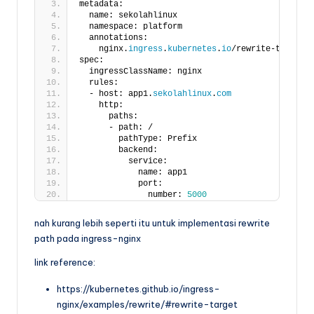
metadata:
  name: sekolahlinux
  namespace: platform
  annotations:
    nginx.
ingress
.
kubernetes
.
io
/rewrite-target:
spec:
  ingressClassName: nginx
  rules:
  - host: app1.
sekolahlinux
.
com
    http:
      paths:
      - path: /
        pathType: Prefix
        backend:
          service:
            name: app1
            port:
              number: 
5000
nah kurang lebih seperti itu untuk implementasi rewrite
path pada ingress-nginx
link reference:
https://kubernetes.github.io/ingress-
nginx/examples/rewrite/#rewrite-target