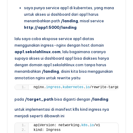
saya punya service app1 di kuberntes, yang mana
untuk akses ui dashboard dari app1 harus
menambahkan path
/landing
, misal service
http://app1:5000/landing
lalu saya coba ekspose service app1 diatas
menggunakan ingress-nginx dengan host domain
app1.sekolahlinux.com
, lalu bagaimana caranya
supaya akses ui dashboard app1 bisa diakses hanya
dengan domain app1.sekolahlinux.com tanpa harus
menambahkan
/landing
, disini kita bisa menggunakan
annotation nginx untuk rewrite yaitu
nginx.
ingress
.
kubernetes
.
io
/rewrite-target: /ta
pada
/target_path
bisa diganti dengan
/landing
untuk implementasi di manifest k8s kind ingress nya
menjadi seperti dibawah ini
apiVersion: networking.
k8s
.
io
/v1
kind: Ingress