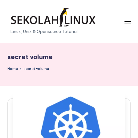
Skip
to
content
S
Linux, Unix & Opensource Tutorial
e
k
secret volume
o
Home
secret volume
l
a
h
L
i
n
u