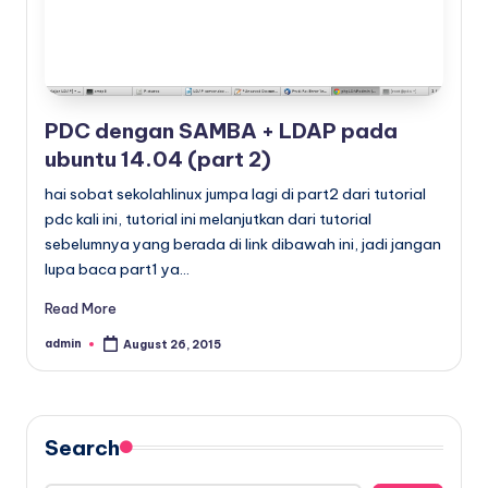
x
PDC dengan SAMBA + LDAP pada
ubuntu 14.04 (part 2)
hai sobat sekolahlinux jumpa lagi di part2 dari tutorial
pdc kali ini, tutorial ini melanjutkan dari tutorial
sebelumnya yang berada di link dibawah ini, jadi jangan
lupa baca part1 ya…
Read More
admin
August 26, 2015
Posted
by
Search