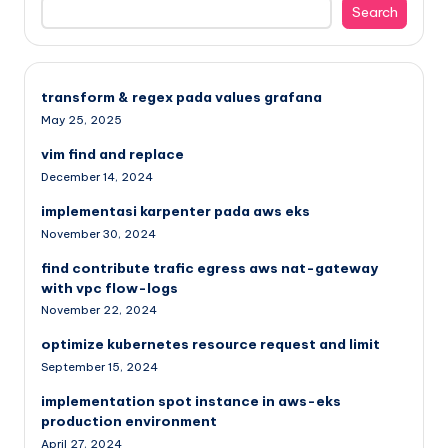
Search
transform & regex pada values grafana
May 25, 2025
vim find and replace
December 14, 2024
implementasi karpenter pada aws eks
November 30, 2024
find contribute trafic egress aws nat-gateway
with vpc flow-logs
November 22, 2024
optimize kubernetes resource request and limit
September 15, 2024
implementation spot instance in aws-eks
production environment
April 27, 2024