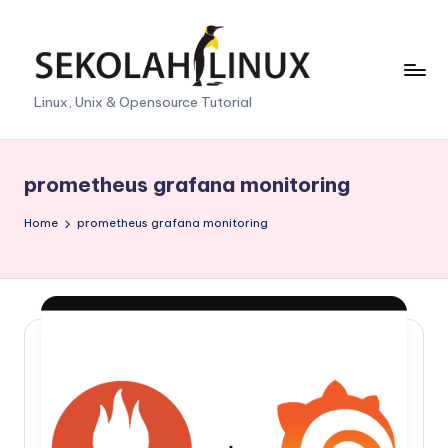
Skip
to
content
S
Linux, Unix & Opensource Tutorial
e
k
prometheus grafana monitoring
o
Home
prometheus grafana monitoring
l
a
h
L
i
n
u