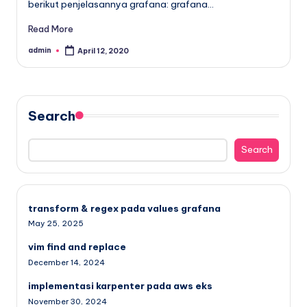
berikut penjelasannya grafana: grafana…
Read More
admin
April 12, 2020
Posted
by
Search
Search
transform & regex pada values grafana
May 25, 2025
vim find and replace
December 14, 2024
implementasi karpenter pada aws eks
November 30, 2024