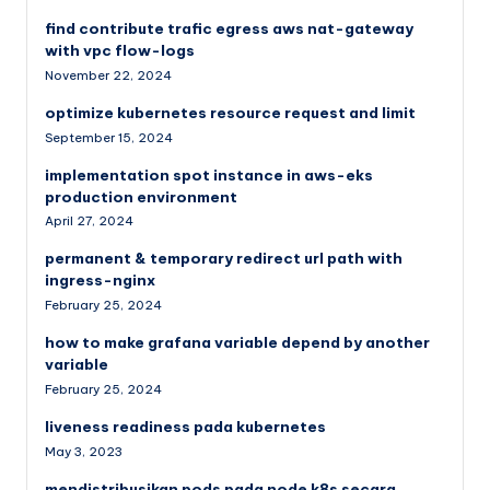
find contribute trafic egress aws nat-gateway
with vpc flow-logs
November 22, 2024
optimize kubernetes resource request and limit
September 15, 2024
implementation spot instance in aws-eks
production environment
April 27, 2024
permanent & temporary redirect url path with
ingress-nginx
February 25, 2024
how to make grafana variable depend by another
variable
February 25, 2024
liveness readiness pada kubernetes
May 3, 2023
mendistribusikan pods pada node k8s secara