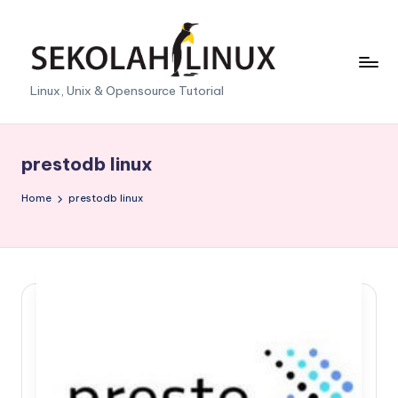
Skip
to
content
S
Linux, Unix & Opensource Tutorial
e
k
prestodb linux
o
Home
prestodb linux
l
a
h
L
i
n
u