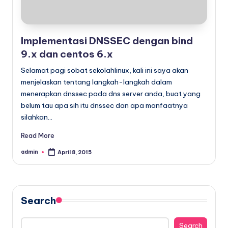
Implementasi DNSSEC dengan bind
9.x dan centos 6.x
Selamat pagi sobat sekolahlinux, kali ini saya akan
menjelaskan tentang langkah-langkah dalam
menerapkan dnssec pada dns server anda, buat yang
belum tau apa sih itu dnssec dan apa manfaatnya
silahkan…
Read More
admin
April 8, 2015
Posted
by
Search
Search