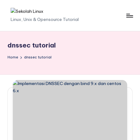
Skip
S
Linux, Unix & Opensource Tutorial
to
content
e
k
dnssec tutorial
o
Home
dnssec tutorial
l
a
h
L
i
n
u
x