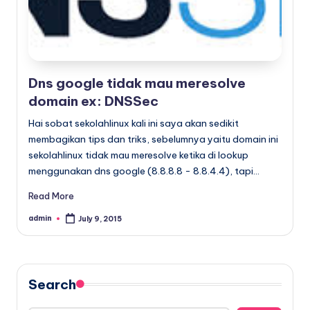
x
Dns google tidak mau meresolve
domain ex: DNSSec
Hai sobat sekolahlinux kali ini saya akan sedikit
membagikan tips dan triks, sebelumnya yaitu domain ini
sekolahlinux tidak mau meresolve ketika di lookup
menggunakan dns google (8.8.8.8 - 8.8.4.4), tapi…
Read More
admin
July 9, 2015
Posted
by
Search