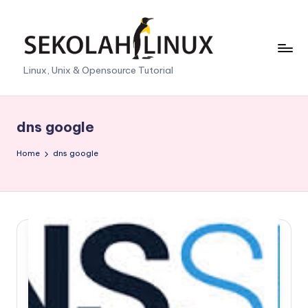
Skip
to
content
S
Linux, Unix & Opensource Tutorial
e
k
dns google
o
Home
dns google
l
a
h
L
i
n
u