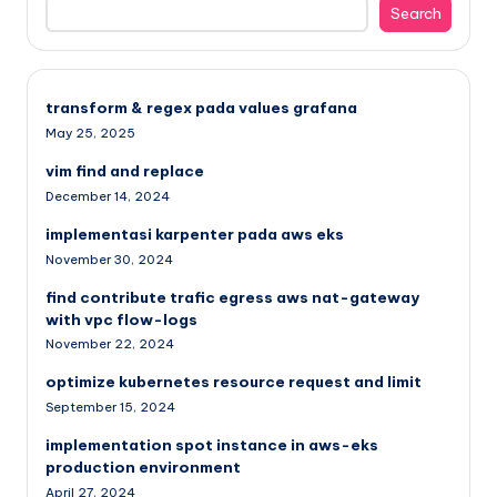
Search
transform & regex pada values grafana
May 25, 2025
vim find and replace
December 14, 2024
implementasi karpenter pada aws eks
November 30, 2024
find contribute trafic egress aws nat-gateway
with vpc flow-logs
November 22, 2024
optimize kubernetes resource request and limit
September 15, 2024
implementation spot instance in aws-eks
production environment
April 27, 2024