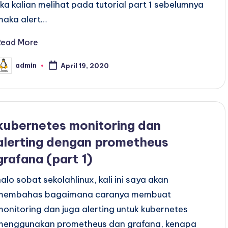
jika kalian melihat pada tutorial part 1 sebelumnya
maka alert…
Read More
admin
April 19, 2020
osted
y
kubernetes monitoring dan
alerting dengan prometheus
grafana (part 1)
halo sobat sekolahlinux, kali ini saya akan
membahas bagaimana caranya membuat
monitoring dan juga alerting untuk kubernetes
menggunakan prometheus dan grafana, kenapa