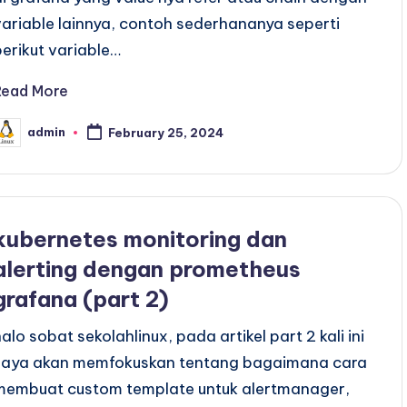
variable lainnya, contoh sederhananya seperti
berikut variable…
Read More
admin
February 25, 2024
osted
y
kubernetes monitoring dan
alerting dengan prometheus
grafana (part 2)
halo sobat sekolahlinux, pada artikel part 2 kali ini
saya akan memfokuskan tentang bagaimana cara
membuat custom template untuk alertmanager,