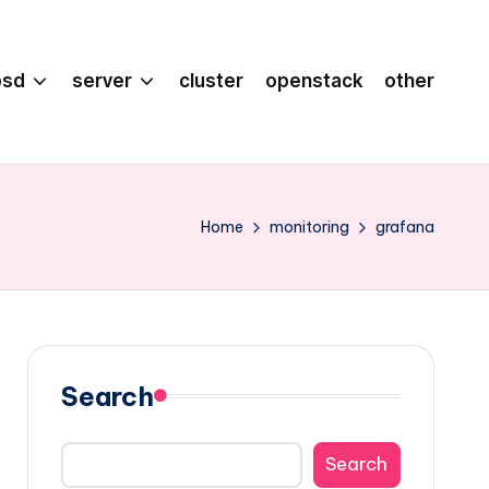
bsd
server
cluster
openstack
other
Home
monitoring
grafana
Search
Search