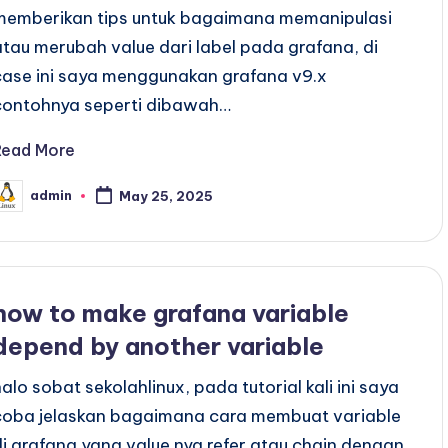
memberikan tips untuk bagaimana memanipulasi
atau merubah value dari label pada grafana, di
case ini saya menggunakan grafana v9.x
contohnya seperti dibawah…
Read More
admin
May 25, 2025
osted
y
how to make grafana variable
depend by another variable
halo sobat sekolahlinux, pada tutorial kali ini saya
coba jelaskan bagaimana cara membuat variable
di grafana yang value nya refer atau chain dengan